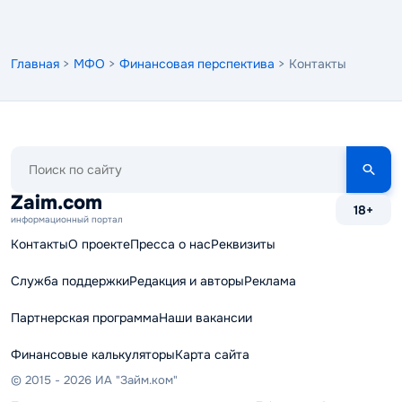
Главная
>
МФО
>
Финансовая перспектива
> Контакты
Поиск
по
сайту
Zaim.com
18+
информационный портал
Контакты
О проекте
Пресса о нас
Реквизиты
Служба поддержки
Редакция и авторы
Реклама
Партнерская программа
Наши вакансии
Финансовые калькуляторы
Карта сайта
© 2015 - 2026 ИА "Займ.ком"