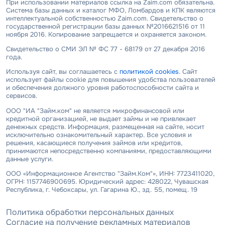
При использовании материалов ссылка на Zaim.com обязательна.
Система базы данных и каталог МФО, Ломбардов и КПК являются
интеллектуальной собственностью Zaim.com. Свидетельство о
государственной регистрации базы данных №2016621516 от 11
ноября 2016. Копирование запрещается и охраняется законом.
Свидетельство о СМИ ЭЛ № ФС 77 - 68179 от 27 декабря 2016
года.
Используя сайт, вы соглашаетесь с
политикой cookies
. Сайт
использует файлы cookie для повышения удобства пользователей
и обеспечения должного уровня работоспособности сайта и
сервисов.
ООО "ИА "Займ.ком" не является микрофинансовой или
кредитной организацией, не выдает займы и не привлекает
денежных средств. Информация, размещенная на сайте, носит
исключительно ознакомительный характер. Все условия и
решения, касающиеся получения займов или кредитов,
принимаются непосредственно компаниями, предоставляющими
данные услуги.
ООО «Информационное Агентство "Займ.Ком"», ИНН: 7723411020,
ОГРН: 1157746900695. Юридический адрес: 428022, Чувашская
Республика, г. Чебоксары, ул. Гагарина Ю., зд. 55, помещ. 19
Политика обработки персональных данных
Согласие на получение рекламных материалов