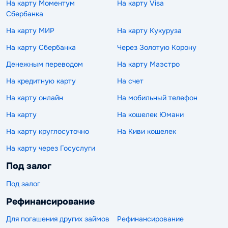
На карту Моментум
На карту Visa
Сбербанка
На карту МИР
На карту Кукуруза
На карту Сбербанка
Через Золотую Корону
Денежным переводом
На карту Маэстро
На кредитную карту
На счет
На карту онлайн
На мобильный телефон
На карту
На кошелек Юмани
На карту круглосуточно
На Киви кошелек
На карту через Госуслуги
Под залог
Под залог
Рефинансирование
Для погашения других займов
Рефинансирование