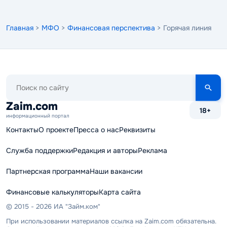
Главная
>
МФО
>
Финансовая перспектива
> Горячая линия
Поиск
по
сайту
Zaim.com
18+
информационный портал
Контакты
О проекте
Пресса о нас
Реквизиты
Служба поддержки
Редакция и авторы
Реклама
Партнерская программа
Наши вакансии
Финансовые калькуляторы
Карта сайта
© 2015 - 2026 ИА "Займ.ком"
При использовании материалов ссылка на Zaim.com обязательна.