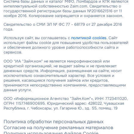
Система базы данных и каталог МФО, Ломбардов и КПК являются
интеллектуальной собственностью Zaim.com. Свидетельство о
государственной регистрации базы данных №2016621516 от 11
ноября 2016. Копирование запрещается и охраняется законом.
Свидетельство о СМИ ЭЛ № ФС 77 - 68179 от 27 декабря 2016
года.
Используя сайт, вы соглашаетесь с
политикой cookies
. Сайт
использует файлы cookie для повышения удобства пользователей
и обеспечения должного уровня работоспособности сайта и
сервисов.
ООО "ИА "Займ.ком" не является микрофинансовой или
кредитной организацией, не выдает займы и не привлекает
денежных средств. Информация, размещенная на сайте, носит
исключительно ознакомительный характер. Все условия и
решения, касающиеся получения займов или кредитов,
принимаются непосредственно компаниями, предоставляющими
данные услуги.
ООО «Информационное Агентство "Займ.Ком"», ИНН: 7723411020,
ОГРН: 1157746900695. Юридический адрес: 428022, Чувашская
Республика, г. Чебоксары, ул. Гагарина Ю., зд. 55, помещ. 19
Политика обработки персональных данных
Согласие на получение рекламных материалов
Политика использования файлов Cookie