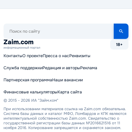
Поиск
по
сайту
Zaim.com
18+
информационный портал
Контакты
О проекте
Пресса о нас
Реквизиты
Служба поддержки
Редакция и авторы
Реклама
Партнерская программа
Наши вакансии
Финансовые калькуляторы
Карта сайта
© 2015 - 2026 ИА "Займ.ком"
При использовании материалов ссылка на Zaim.com обязательна.
Система базы данных и каталог МФО, Ломбардов и КПК являются
интеллектуальной собственностью Zaim.com. Свидетельство о
государственной регистрации базы данных №2016621516 от 11
ноября 2016. Копирование запрещается и охраняется законом.