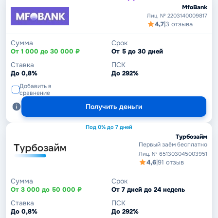
MfoBank
Лиц. № 2203140009817
4,7
|
3 отзыва
Сумма
Срок
От 1 000 до 30 000 ₽
От 5 до 30 дней
Ставка
ПСК
До 0,8%
До 292%
Добавить в
сравнение
Получить деньги
Под 0% до 7 дней
Турбозайм
Первый заём бесплатно
Лиц. № 651303045003951
4,6
|
91 отзыв
Сумма
Срок
От 3 000 до 50 000 ₽
От 7 дней до 24 недель
Ставка
ПСК
До 0,8%
До 292%