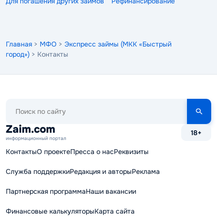
Для погашения других займов
Рефинансирование
Главная
>
МФО
>
Экспресс займы (МКК «Быстрый
город»)
> Контакты
Поиск
по
сайту
Zaim.com
18+
информационный портал
Контакты
О проекте
Пресса о нас
Реквизиты
Служба поддержки
Редакция и авторы
Реклама
Партнерская программа
Наши вакансии
Финансовые калькуляторы
Карта сайта