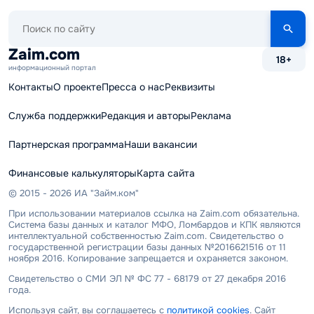
Поиск
по
сайту
Zaim.com
18+
информационный портал
Контакты
О проекте
Пресса о нас
Реквизиты
Служба поддержки
Редакция и авторы
Реклама
Партнерская программа
Наши вакансии
Финансовые калькуляторы
Карта сайта
© 2015 - 2026 ИА "Займ.ком"
При использовании материалов ссылка на Zaim.com обязательна.
Система базы данных и каталог МФО, Ломбардов и КПК являются
интеллектуальной собственностью Zaim.com. Свидетельство о
государственной регистрации базы данных №2016621516 от 11
ноября 2016. Копирование запрещается и охраняется законом.
Свидетельство о СМИ ЭЛ № ФС 77 - 68179 от 27 декабря 2016
года.
Используя сайт, вы соглашаетесь с
политикой cookies
. Сайт