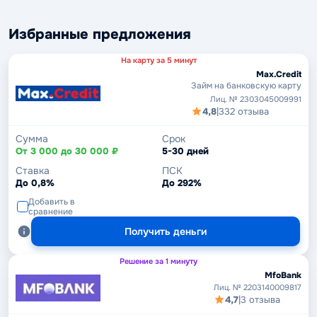
Избранные предложения
На карту за 5 минут
Max.Credit
Займ на банковскую карту
Лиц. № 2303045009991
4,8
|
332 отзыва
Сумма
Срок
От 3 000 до 30 000 ₽
5-30 дней
Ставка
ПСК
До 0,8%
До 292%
Добавить в
сравнение
Получить деньги
Решение за 1 минуту
MfoBank
Лиц. № 2203140009817
4,7
|
3 отзыва