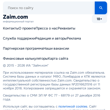
Поиск
по
сайту
Zaim.com
18+
информационный портал
Контакты
О проекте
Пресса о нас
Реквизиты
Служба поддержки
Редакция и авторы
Реклама
Партнерская программа
Наши вакансии
Финансовые калькуляторы
Карта сайта
© 2015 - 2026 ИА "Займ.ком"
При использовании материалов ссылка на Zaim.com обязательна.
Система базы данных и каталог МФО, Ломбардов и КПК являются
интеллектуальной собственностью Zaim.com. Свидетельство о
государственной регистрации базы данных №2016621516 от 11
ноября 2016. Копирование запрещается и охраняется законом.
Свидетельство о СМИ ЭЛ № ФС 77 - 68179 от 27 декабря 2016
года.
Используя сайт, вы соглашаетесь с
политикой cookies
. Сайт