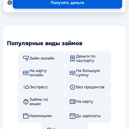
Получить деньги
Популярные виды займов
Деньги по
Займ онлайн
паспорту
На карту
На большую
онлайн
сумму
Экспресс
Без процентов
Займы по
На карту
акции
Наличными
До зарплаты