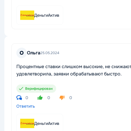
ДеньгиАктив
О
Ольга
25.05.2024
Процентные ставки слишком высокие, не снижают
удовлетворила, заявки обрабатывают быстро.
Верифицирован
0
0
0
Ответить
ДеньгиАктив