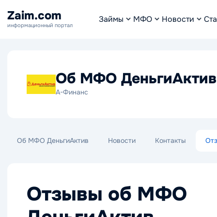
Zaim.com
Займы
МФО
Новости
Ста
информационный портал
Об МФО ДеньгиАктив
А-Финанс
Об МФО ДеньгиАктив
Новости
Контакты
От
Отзывы об МФО