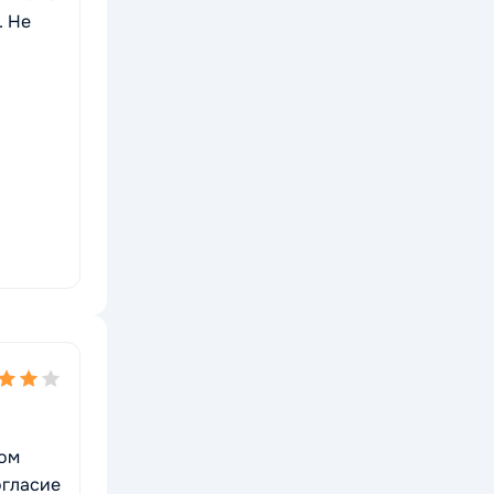
. Не
мом
огласие