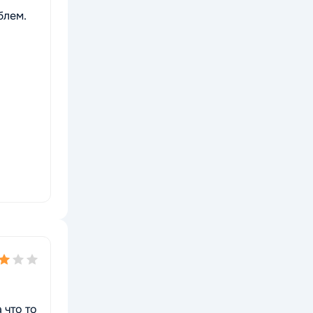
блем.
 что то