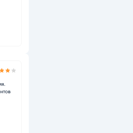
мя.
ентов