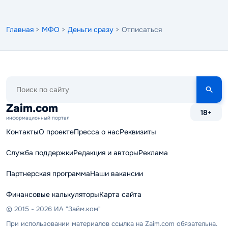
Главная
>
МФО
>
Деньги сразу
> Отписаться
Поиск
по
сайту
Zaim.com
18+
информационный портал
Контакты
О проекте
Пресса о нас
Реквизиты
Служба поддержки
Редакция и авторы
Реклама
Партнерская программа
Наши вакансии
Финансовые калькуляторы
Карта сайта
© 2015 - 2026 ИА "Займ.ком"
При использовании материалов ссылка на Zaim.com обязательна.