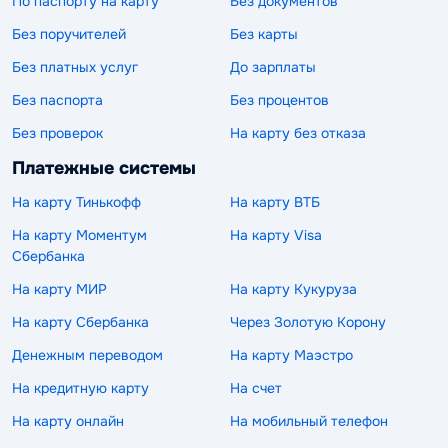
По паспорту на карту
Без документов
Без поручителей
Без карты
Без платных услуг
До зарплаты
Без паспорта
Без процентов
Без проверок
На карту без отказа
Платежные системы
На карту Тинькофф
На карту ВТБ
На карту Моментум
На карту Visa
Сбербанка
На карту МИР
На карту Кукуруза
На карту Сбербанка
Через Золотую Корону
Денежным переводом
На карту Маэстро
На кредитную карту
На счет
На карту онлайн
На мобильный телефон