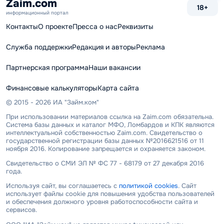
Zaim.com
18+
информационный портал
Контакты
О проекте
Пресса о нас
Реквизиты
Служба поддержки
Редакция и авторы
Реклама
Партнерская программа
Наши вакансии
Финансовые калькуляторы
Карта сайта
© 2015 - 2026 ИА "Займ.ком"
При использовании материалов ссылка на Zaim.com обязательна.
Система базы данных и каталог МФО, Ломбардов и КПК являются
интеллектуальной собственностью Zaim.com. Свидетельство о
государственной регистрации базы данных №2016621516 от 11
ноября 2016. Копирование запрещается и охраняется законом.
Свидетельство о СМИ ЭЛ № ФС 77 - 68179 от 27 декабря 2016
года.
Используя сайт, вы соглашаетесь с
политикой cookies
. Сайт
использует файлы cookie для повышения удобства пользователей
и обеспечения должного уровня работоспособности сайта и
сервисов.