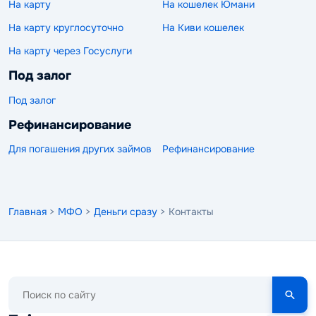
На карту
На кошелек Юмани
На карту круглосуточно
На Киви кошелек
На карту через Госуслуги
Под залог
Под залог
Рефинансирование
Для погашения других займов
Рефинансирование
Главная
>
МФО
>
Деньги сразу
> Контакты
Поиск
по
сайту