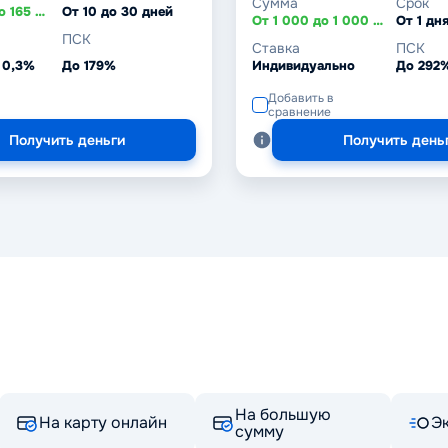
Сумма
Срок
От 20 000 до 165 000 ₸
От 10 до 30 дней
От 1 000 до 1 000 000 ₽
ПСК
Ставка
ПСК
 0,3%
До 179%
Индивидуально
До 292
Добавить в
сравнение
Получить деньги
Получить день
На большую
На карту онлайн
Э
сумму