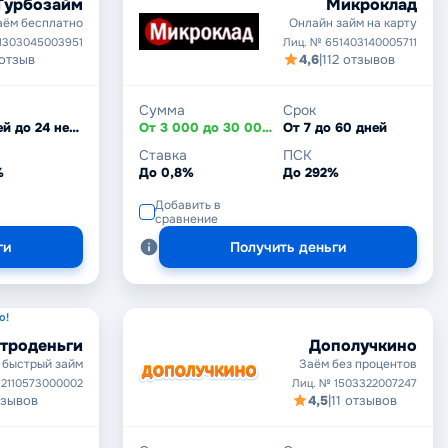
Турбозайм
Микроклад
аём бесплатно
Онлайн займ на карту
1303045003951
Лиц. № 651403140005711
 отзыв
4,6
|
112 отзывов
Сумма
Срок
От 7 дней до 24 недель
От 3 000 до 30 000 ₽
От 7 до 60 дней
Ставка
ПСК
%
До 0,8%
До 292%
Добавить в
сравнение
ги
Получить деньги
о!
троденьги
Дополучкино
 быстрый займ
Заём без процентов
 2110573000002
Лиц. № 1503322007247
тзывов
4,5
|
11 отзывов