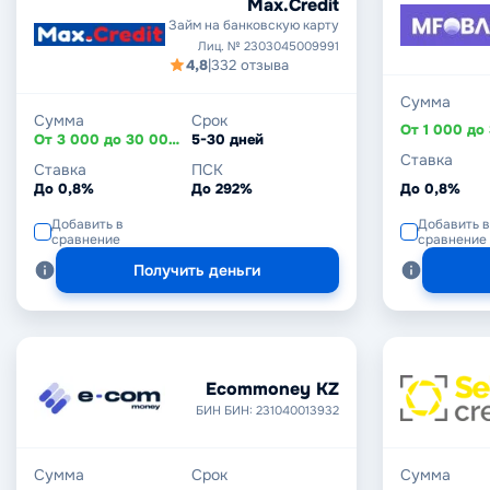
Max.Credit
Займ на банковскую карту
Лиц. № 2303045009991
4,8
|
332 отзыва
Сумма
Сумма
Срок
От 3 000 до 30 000 ₽
5-30 дней
Ставка
Ставка
ПСК
До 0,8%
До 292%
До 0,8%
Добавить в
Добавить в
сравнение
сравнение
Получить деньги
Ecommoney KZ
БИН БИН: 231040013932
Сумма
Срок
Сумма