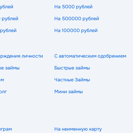
ублей
На 5000 рублей
 рублей
На 500000 рублей
 рублей
На 100000 рублей
ерждения личности
С автоматическим одобрением
ые займы
Быстрые займы
ом
Частные Займы
олг
Мини займы
еграм
На неименную карту