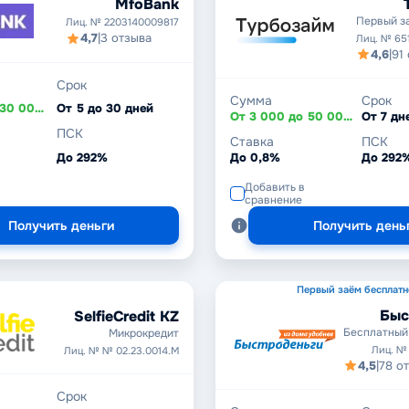
MfoBank
Первый з
Лиц. № 2203140009817
4,7
|
3 отзыва
Лиц. № 65
4,6
|
91
Срок
Сумма
Срок
От 1 000 до 30 000 ₽
От 5 до 30 дней
От 3 000 до 50 000 ₽
ПСК
Ставка
ПСК
До 292%
До 0,8%
До 292
Добавить в
сравнение
Получить деньги
Получить день
Первый заём бесплатн
Быс
SelfieCredit KZ
Бесплатный
Микрокредит
Лиц. №
Лиц. № № 02.23.0014.М
4,5
|
78 о
Срок