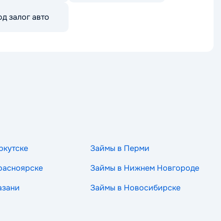
д залог авто
ркутске
Займы в Перми
расноярске
Займы в Нижнем Новгороде
азани
Займы в Новосибирске