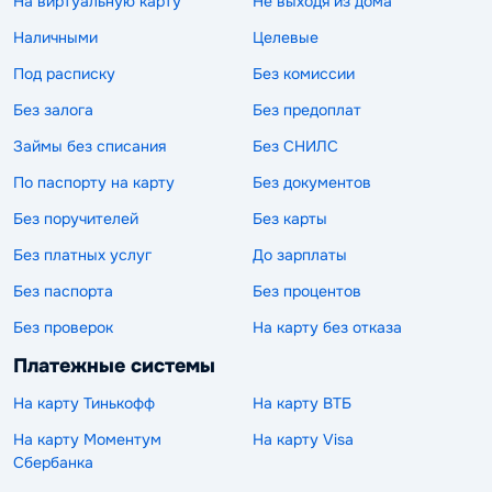
На виртуальную карту
Не выходя из дома
Наличными
Целевые
Под расписку
Без комиссии
Без залога
Без предоплат
Займы без списания
Без СНИЛС
По паспорту на карту
Без документов
Без поручителей
Без карты
Без платных услуг
До зарплаты
Без паспорта
Без процентов
Без проверок
На карту без отказа
Платежные системы
На карту Тинькофф
На карту ВТБ
На карту Моментум
На карту Visa
Сбербанка