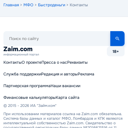
Главная
>
МФО
>
Быстроденьги
> Контакты
Поиск
по
сайту
Zaim.com
18+
информационный портал
Контакты
О проекте
Пресса о нас
Реквизиты
Служба поддержки
Редакция и авторы
Реклама
Партнерская программа
Наши вакансии
Финансовые калькуляторы
Карта сайта
© 2015 - 2026 ИА "Займ.ком"
При использовании материалов ссылка на Zaim.com обязательна.
Система базы данных и каталог МФО, Ломбардов и КПК являются
интеллектуальной собственностью Zaim.com. Свидетельство о
государственной регистрации базы данных №2016621516 от 11