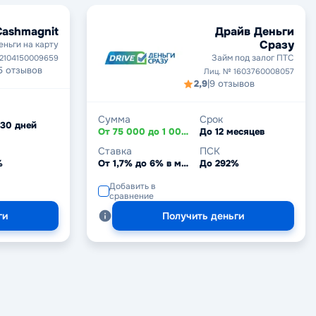
Cashmagnit
Драйв Деньги
Сразу
еньги на карту
Займ под залог ПТС
 2104150009659
5 отзывов
Лиц. № 1603760008057
2,9
|
9 отзывов
Сумма
Срок
 30 дней
От 75 000 до 1 000 000 ₽
До 12 месяцев
Ставка
ПСК
%
От 1,7% до 6% в месяц
До 292%
Добавить в
сравнение
ги
Получить деньги