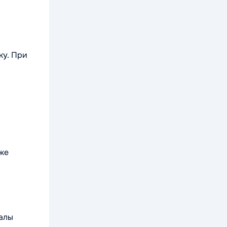
ку. При
же
налы