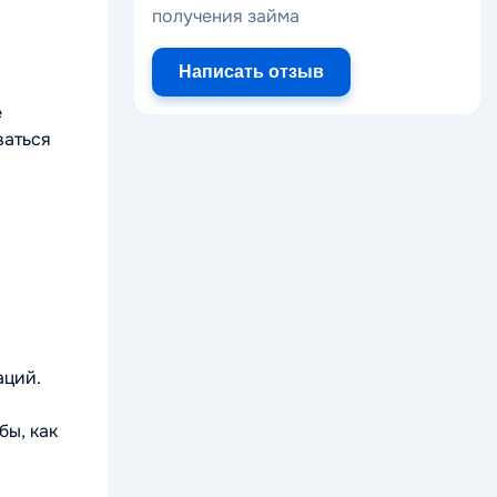
получения займа
Написать отзыв
е
ваться
аций.
ы, как