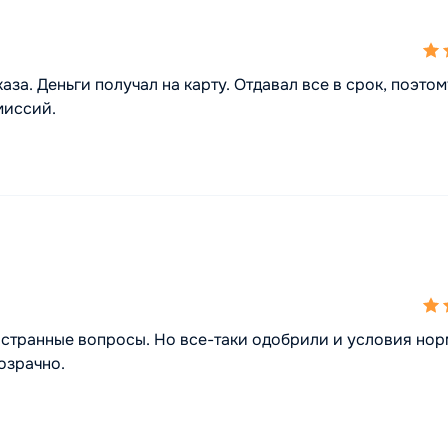
5,0
rat
аза. Деньги получал на карту. Отдавал все в срок, поэтом
миссий.
4,0
rat
 странные вопросы. Но все-таки одобрили и условия нор
озрачно.