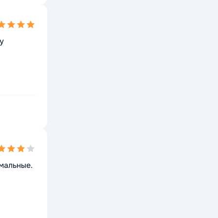
ing
у
ing
мальные.