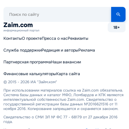
Поиск
по
сайту
Zaim.com
18+
информационный портал
Контакты
О проекте
Пресса о нас
Реквизиты
Служба поддержки
Редакция и авторы
Реклама
Партнерская программа
Наши вакансии
Финансовые калькуляторы
Карта сайта
© 2015 - 2026 ИА "Займ.ком"
При использовании материалов ссылка на Zaim.com обязательна.
Система базы данных и каталог МФО, Ломбардов и КПК являются
интеллектуальной собственностью Zaim.com. Свидетельство о
государственной регистрации базы данных №2016621516 от 11
ноября 2016. Копирование запрещается и охраняется законом.
Свидетельство о СМИ ЭЛ № ФС 77 - 68179 от 27 декабря 2016
года.