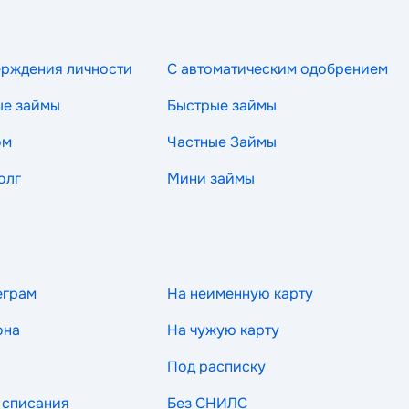
ерждения личности
С автоматическим одобрением
ые займы
Быстрые займы
ом
Частные Займы
олг
Мини займы
еграм
На неименную карту
она
На чужую карту
Под расписку
 списания
Без СНИЛС