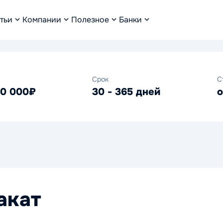
тьи
Компании
Полезное
Банки
Срок
С
00 000₽
30 - 365 дней
о
акат