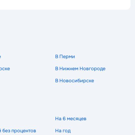
е
В Перми
рске
В Нижнем Новгороде
В Новосибирске
На 6 месяцев
й без процентов
На год