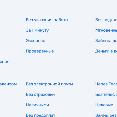
Без указания работы
Без подтв
За 1 минуту
Мгновенн
Экспресс
Займ на д
Проверенные
Деньги в д
рения
балансом
Без электронной почты
Через Тел
Без страховки
Без телеф
Наличными
Целевые
Без предоплат
Займы без