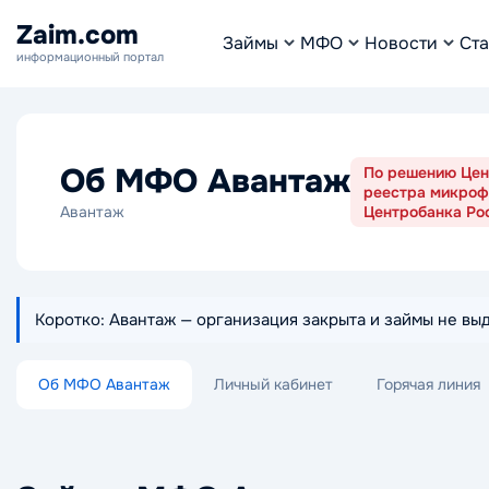
Zaim.com
Займы
МФО
Новости
Ста
информационный портал
Об МФО Авантаж
По решению Цент
реестра микроф
Авантаж
Центробанка Ро
Коротко: Авантаж — организация закрыта и займы не вы
Об МФО Авантаж
Личный кабинет
Горячая линия