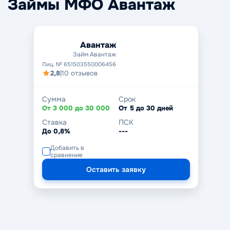
Займы МФО Авантаж
Авантаж
Займ Авантаж
Лиц. № 651503550006456
2,8
|
10 отзывов
Сумма
Срок
От 3 000 до 30 000
От 5 до 30 дней
Ставка
ПСК
До 0,8%
---
Добавить в
сравнение
Оставить заявку