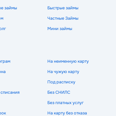
ые займы
Быстрые займы
ом
Частные Займы
олг
Мини займы
еграм
На неименную карту
она
На чужую карту
Под расписку
 списания
Без СНИЛС
Без платных услуг
рок
На карту без отказа