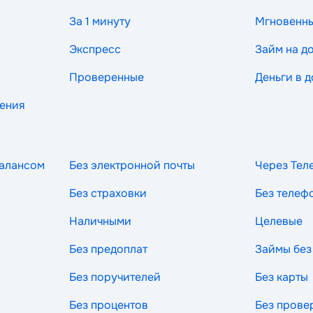
За 1 минуту
Мгновенн
Экспресс
Займ на д
Проверенные
Деньги в д
рения
балансом
Без электронной почты
Через Тел
Без страховки
Без телеф
Наличными
Целевые
Без предоплат
Займы без
Без поручителей
Без карты
Без процентов
Без прове