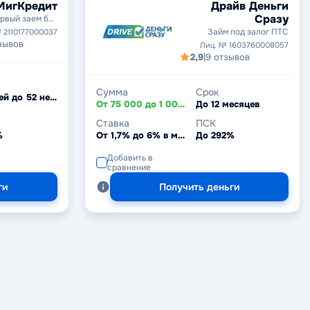
МигКредит
Драйв Деньги
Сразу
рвый заем без
процентов
Займ под залог ПТС
 2110177000037
зывов
Лиц. № 1603760008057
2,9
|
9 отзывов
Сумма
Срок
От 5 дней до 52 недель
От 75 000 до 1 000 000 ₽
До 12 месяцев
Ставка
ПСК
%
От 1,7% до 6% в месяц
До 292%
Добавить в
сравнение
ги
Получить деньги