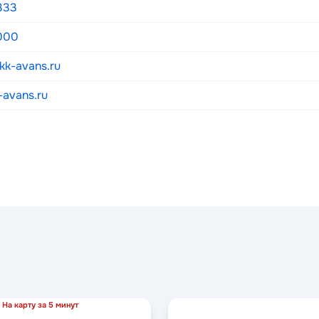
333
000
k-avans.ru
-avans.ru
На карту за 5 минут