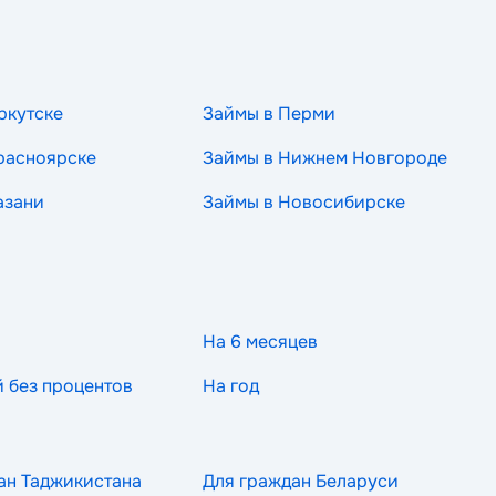
ркутске
Займы в Перми
расноярске
Займы в Нижнем Новгороде
азани
Займы в Новосибирске
На 6 месяцев
й без процентов
На год
ан Таджикистана
Для граждан Беларуси