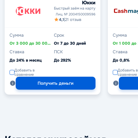
Юкки
Быстрый заём на карту
Лиц. № 2004150009596
4,1
|
21 отзыв
Сумма
Срок
Сумма
От 3 000 до 30 000 ₽
От 7 до 30 дней
Ставка
ПСК
Ставка
До 24% в месяц
До 292%
До 0,8%
Добавить в
Добавить в
сравнение
сравнение
Получить деньги