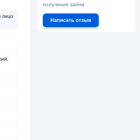
получения займа
е лицо
Написать отзыв
кий,