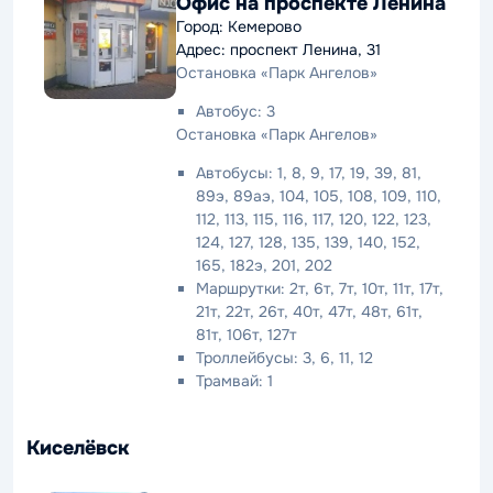
Офис на проспекте Ленина
Город: Кемерово
Адрес: проспект Ленина, 31
Остановка «Парк Ангелов»
Автобус: 3
Остановка «Парк Ангелов»
Автобусы: 1, 8, 9, 17, 19, 39, 81,
89э, 89аэ, 104, 105, 108, 109, 110,
112, 113, 115, 116, 117, 120, 122, 123,
124, 127, 128, 135, 139, 140, 152,
165, 182э, 201, 202
Маршрутки: 2т, 6т, 7т, 10т, 11т, 17т,
21т, 22т, 26т, 40т, 47т, 48т, 61т,
81т, 106т, 127т
Троллейбусы: 3, 6, 11, 12
Трамвай: 1
Киселёвск