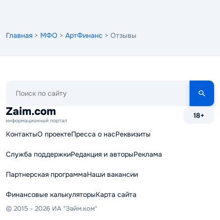
Главная
>
МФО
>
АртФинанс
> Отзывы
Поиск
по
сайту
Zaim.com
18+
информационный портал
Контакты
О проекте
Пресса о нас
Реквизиты
Служба поддержки
Редакция и авторы
Реклама
Партнерская программа
Наши вакансии
Финансовые калькуляторы
Карта сайта
© 2015 - 2026 ИА "Займ.ком"