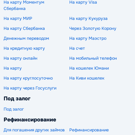
На карту Моментум
На карту Visa
Сбербанка
На карту МИР
На карту Кукуруза
На карту Сбербанка
Через Золотую Корону
Денежным переводом
На карту Маэстро
На кредитную карту
На счет
На карту онлайн
На мобильный телефон
На карту
На кошелек Юмани
На карту круглосуточно
На Киви кошелек
На карту через Госуслуги
Под залог
Под залог
Рефинансирование
Для погашения других займов
Рефинансирование