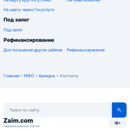
На карту круглосуточно
На Киви кошелек
На карту через Госуслуги
Под залог
Под залог
Рефинансирование
Для погашения других займов
Рефинансирование
Главная
>
МФО
>
Ариадна
> Контакты
Поиск
по
сайту
Zaim.com
18+
информационный портал