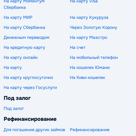
На карту Моментум
На карту Visa
Сбербанка
На карту МИР
На карту Кукуруза
На карту Сбербанка
Через Золотую Корону
Денежным переводом
На карту Маэстро
На кредитную карту
На счет
На карту онлайн
На мобильный телефон
На карту
На кошелек Юмани
На карту круглосуточно
На Киви кошелек
На карту через Госуслуги
Под залог
Под залог
Рефинансирование
Для погашения других займов
Рефинансирование