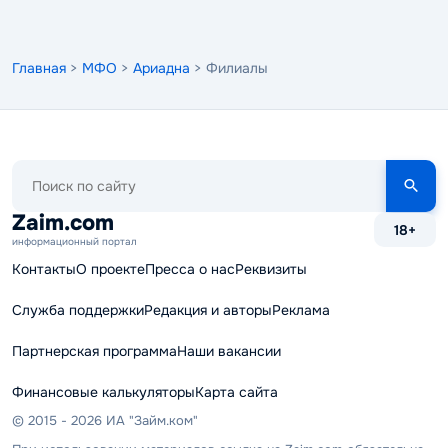
Главная
>
МФО
>
Ариадна
> Филиалы
Поиск
по
сайту
Zaim.com
18+
информационный портал
Контакты
О проекте
Пресса о нас
Реквизиты
Служба поддержки
Редакция и авторы
Реклама
Партнерская программа
Наши вакансии
Финансовые калькуляторы
Карта сайта
© 2015 - 2026 ИА "Займ.ком"