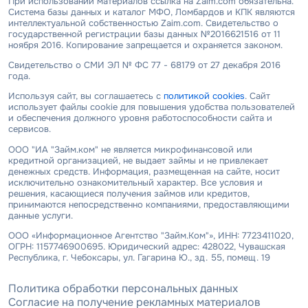
При использовании материалов ссылка на Zaim.com обязательна.
Система базы данных и каталог МФО, Ломбардов и КПК являются
интеллектуальной собственностью Zaim.com. Свидетельство о
государственной регистрации базы данных №2016621516 от 11
ноября 2016. Копирование запрещается и охраняется законом.
Свидетельство о СМИ ЭЛ № ФС 77 - 68179 от 27 декабря 2016
года.
Используя сайт, вы соглашаетесь с
политикой cookies
. Сайт
использует файлы cookie для повышения удобства пользователей
и обеспечения должного уровня работоспособности сайта и
сервисов.
ООО "ИА "Займ.ком" не является микрофинансовой или
кредитной организацией, не выдает займы и не привлекает
денежных средств. Информация, размещенная на сайте, носит
исключительно ознакомительный характер. Все условия и
решения, касающиеся получения займов или кредитов,
принимаются непосредственно компаниями, предоставляющими
данные услуги.
ООО «Информационное Агентство "Займ.Ком"», ИНН: 7723411020,
ОГРН: 1157746900695. Юридический адрес: 428022, Чувашская
Республика, г. Чебоксары, ул. Гагарина Ю., зд. 55, помещ. 19
Политика обработки персональных данных
Согласие на получение рекламных материалов