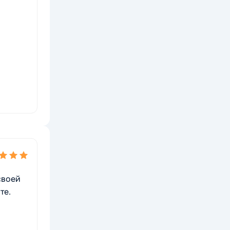
своей
те.