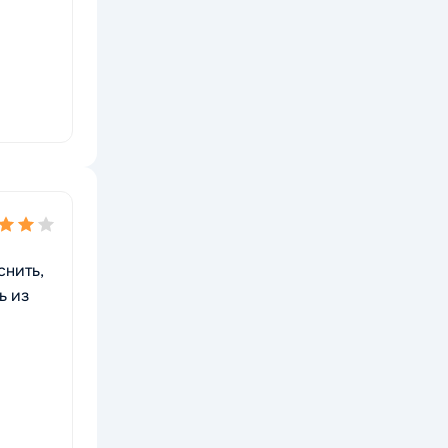
снить,
ь из