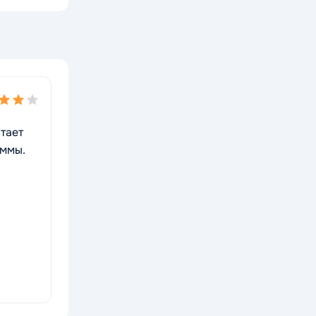
тает
уммы.