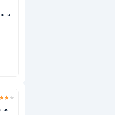
тв по
ьное