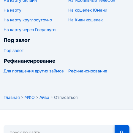
На карту онлайн
На мобильный телефон
На карту
На кошелек Юмани
На карту круглосуточно
На Киви кошелек
На карту через Госуслуги
Под залог
Под залог
Рефинансирование
Для погашения других займов
Рефинансирование
Главная
>
МФО
>
Айва
> Отписаться
Поиск