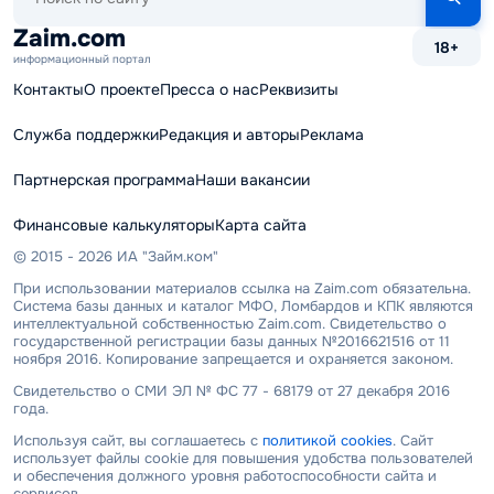
по
сайту
Zaim.com
18+
информационный портал
Контакты
О проекте
Пресса о нас
Реквизиты
Служба поддержки
Редакция и авторы
Реклама
Партнерская программа
Наши вакансии
Финансовые калькуляторы
Карта сайта
© 2015 - 2026 ИА "Займ.ком"
При использовании материалов ссылка на Zaim.com обязательна.
Система базы данных и каталог МФО, Ломбардов и КПК являются
интеллектуальной собственностью Zaim.com. Свидетельство о
государственной регистрации базы данных №2016621516 от 11
ноября 2016. Копирование запрещается и охраняется законом.
Свидетельство о СМИ ЭЛ № ФС 77 - 68179 от 27 декабря 2016
года.
Используя сайт, вы соглашаетесь с
политикой cookies
. Сайт
использует файлы cookie для повышения удобства пользователей
и обеспечения должного уровня работоспособности сайта и
сервисов.