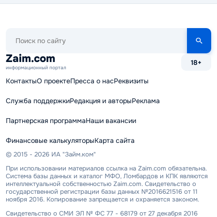
Поиск
по
сайту
Zaim.com
18+
информационный портал
Контакты
О проекте
Пресса о нас
Реквизиты
Служба поддержки
Редакция и авторы
Реклама
Партнерская программа
Наши вакансии
Финансовые калькуляторы
Карта сайта
© 2015 - 2026 ИА "Займ.ком"
При использовании материалов ссылка на Zaim.com обязательна.
Система базы данных и каталог МФО, Ломбардов и КПК являются
интеллектуальной собственностью Zaim.com. Свидетельство о
государственной регистрации базы данных №2016621516 от 11
ноября 2016. Копирование запрещается и охраняется законом.
Свидетельство о СМИ ЭЛ № ФС 77 - 68179 от 27 декабря 2016