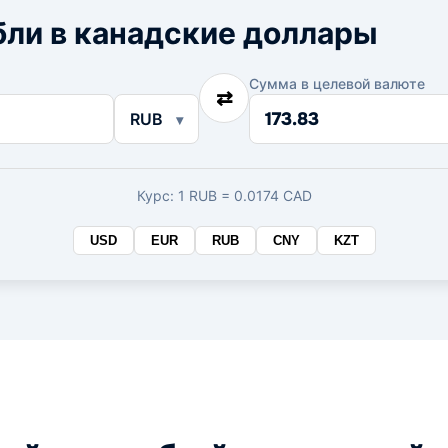
бли в канадские доллары
Сумма в целевой валюте
⇄
Сумма
RUB
в
целевой
валюте
Курс: 1 RUB = 0.0174 CAD
USD
EUR
RUB
CNY
KZT