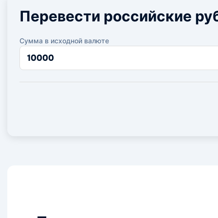
Перевести российские ру
Сумма в исходной валюте
Сумма
в
исходной
валюте