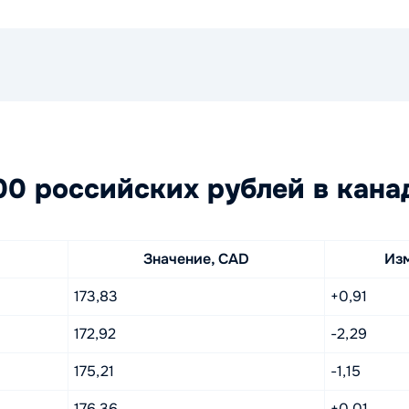
0 российских рублей в кана
Значение, CAD
Из
173,83
+0,91
172,92
-2,29
175,21
-1,15
176,36
+0,01