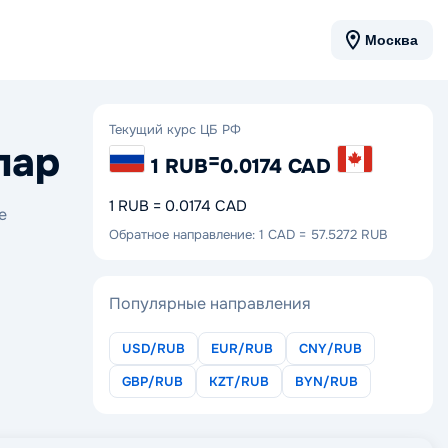
Москва
Текущий курс ЦБ РФ
лар
=
1 RUB
0.0174 CAD
1 RUB = 0.0174 CAD
е
Обратное направление: 1 CAD = 57.5272 RUB
Популярные направления
USD/RUB
EUR/RUB
CNY/RUB
GBP/RUB
KZT/RUB
BYN/RUB