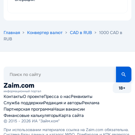
Главная
>
Конвертер валют
>
CAD в RUB
> 1000 CAD в
RUB
Поиск
по
сайту
Zaim.com
18+
информационный портал
Контакты
О проекте
Пресса о нас
Реквизиты
Служба поддержки
Редакция и авторы
Реклама
Партнерская программа
Наши вакансии
Финансовые калькуляторы
Карта сайта
© 2015 - 2026 ИА "Займ.ком"
При использовании материалов ссылка на Zaim.com обязательна.
Система базы данных и каталог МФО, Ломбардов и КПК являются