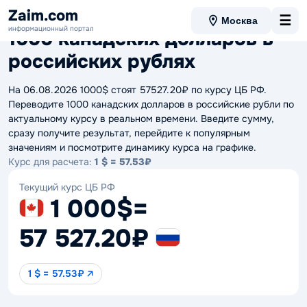
Данные актуальны на 06.08.2026 07:08
Zaim.com
☰
Москва
информационный портал
1000 канадских долларов в
российских рублях
На 06.08.2026 1000$ стоят 57527.20₽ по курсу ЦБ РФ.
Переводите 1000 канадских долларов в российские рубли по
актуальному курсу в реальном времени. Введите сумму,
сразу получите результат, перейдите к популярным
значениям и посмотрите динамику курса на графике.
Курс для расчета:
1 $ = 57.53₽
Текущий курс ЦБ РФ
1 000$
=
57 527.20₽
1 $ = 57.53₽ 🡥