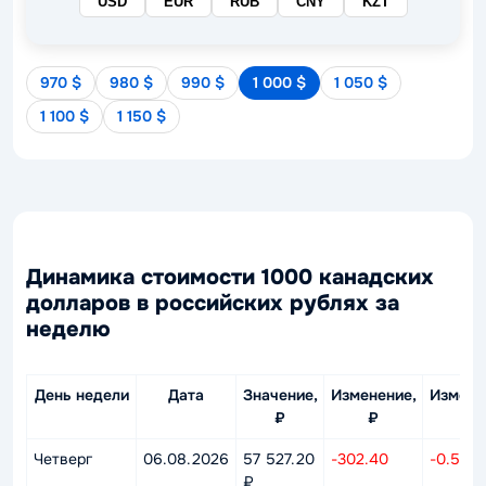
USD
EUR
RUB
CNY
KZT
970 $
980 $
990 $
1 000 $
1 050 $
1 100 $
1 150 $
Динамика стоимости 1000 канадских
долларов в российских рублях за
неделю
День недели
Дата
Значение,
Изменение,
Измене
₽
₽
%
Четверг
06.08.2026
57 527.20
-302.40
-0.52%
₽