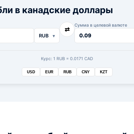
бли в канадские доллары
Сумма в целевой валюте
⇄
Сумма
RUB
в
целевой
валюте
Курс: 1 RUB = 0.0171 CAD
USD
EUR
RUB
CNY
KZT