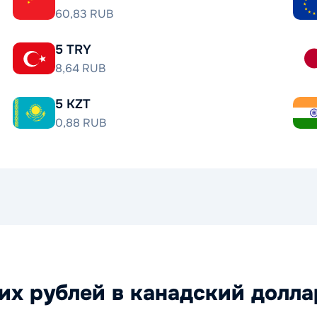
60,83 RUB
5 TRY
8,64 RUB
5 KZT
0,88 RUB
их рублей в канадский долла