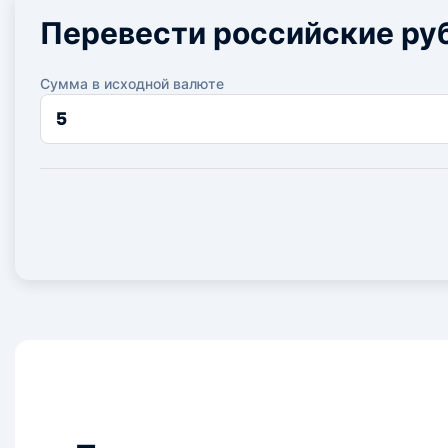
Перевести российские ру
Сумма в исходной валюте
Сумма
в
исходной
валюте