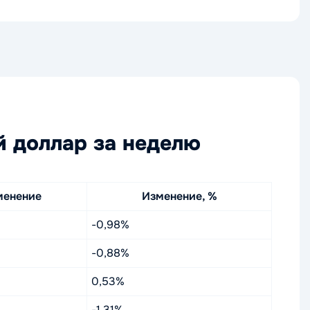
й доллар за неделю
менение
Изменение, %
-0,98%
-0,88%
0,53%
-1,31%