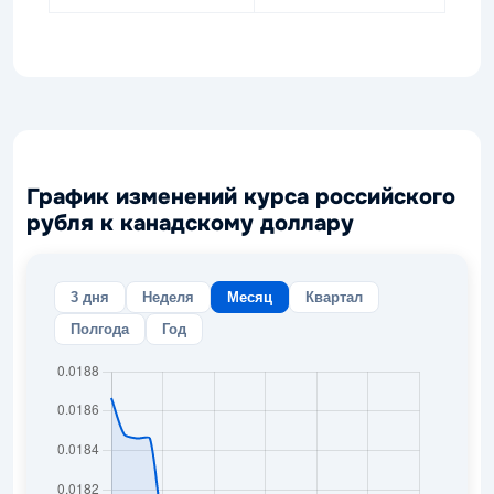
График изменений курса российского
рубля к канадскому доллару
3 дня
Неделя
Месяц
Квартал
Полгода
Год