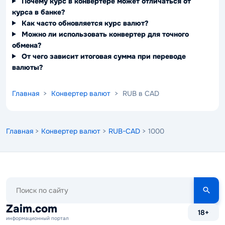
Почему курс в конвертере может отличаться от
курса в банке?
Как часто обновляется курс валют?
Можно ли использовать конвертер для точного
обмена?
От чего зависит итоговая сумма при переводе
валюты?
Главная
>
Конвертер валют
> RUB в CAD
Главная
>
Конвертер валют
>
RUB-CAD
> 1000
Поиск
по
сайту
Zaim.com
18+
информационный портал