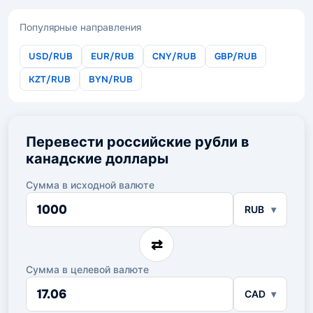
Популярные направления
USD/RUB
EUR/RUB
CNY/RUB
GBP/RUB
KZT/RUB
BYN/RUB
Перевести российские рубли в
канадские доллары
Сумма в исходной валюте
Сумма
RUB
в
исходной
валюте
⇄
Сумма в целевой валюте
Сумма
CAD
в
целевой