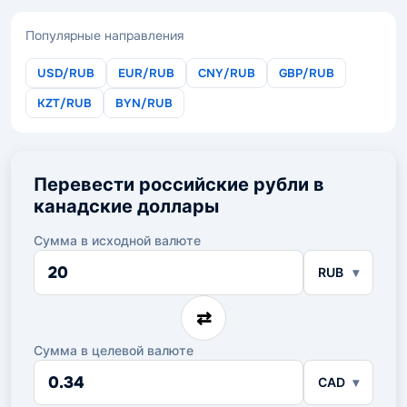
Популярные направления
USD/RUB
EUR/RUB
CNY/RUB
GBP/RUB
KZT/RUB
BYN/RUB
Перевести российские рубли в
канадские доллары
Сумма в исходной валюте
Сумма
RUB
в
исходной
валюте
⇄
Сумма в целевой валюте
Сумма
CAD
в
целевой