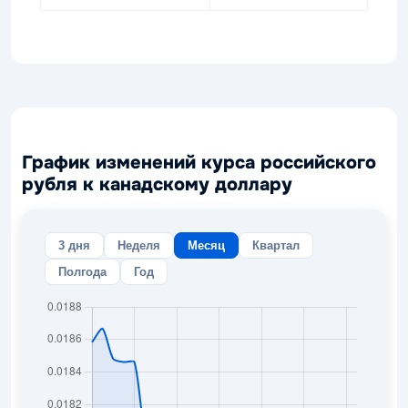
График изменений курса российского
рубля к канадскому доллару
3 дня
Неделя
Месяц
Квартал
Полгода
Год