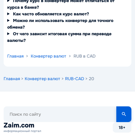
Почему курс в конвертере может отличаться от
курса в банке?
Как часто обновляется курс валют?
Можно ли использовать конвертер для точного
обмена?
От чего зависит итоговая сумма при переводе
валюты?
Главная
>
Конвертер валют
> RUB в CAD
Главная
>
Конвертер валют
>
RUB-CAD
> 20
Поиск
по
сайту
Zaim.com
18+
информационный портал