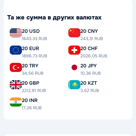
Та же сумма в других валютах
20 USD
20 CNY
1643,33 RUB
243,31 RUB
20 EUR
20 CHF
1896,73 RUB
2026,05 RUB
20 TRY
20 JPY
34,56 RUB
10,36 RUB
20 GBP
20 KZT
2212,91 RUB
3,52 RUB
20 INR
17,26 RUB