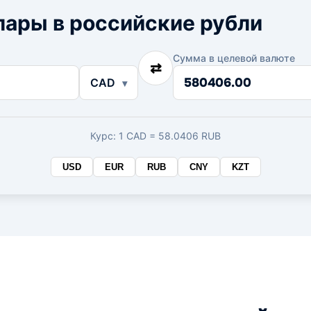
лары в российские рубли
Сумма в целевой валюте
⇄
Сумма
CAD
в
целевой
валюте
Курс: 1 CAD = 58.0406 RUB
USD
EUR
RUB
CNY
KZT