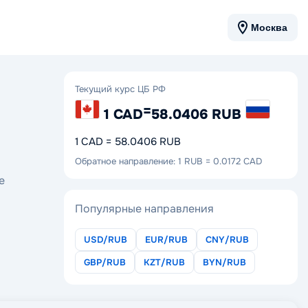
Москва
Текущий курс ЦБ РФ
=
1 CAD
58.0406 RUB
1 CAD = 58.0406 RUB
Обратное направление: 1 RUB = 0.0172 CAD
е
Популярные направления
USD/RUB
EUR/RUB
CNY/RUB
GBP/RUB
KZT/RUB
BYN/RUB