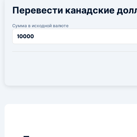
Перевести канадские дол
Сумма в исходной валюте
Сумма
в
исходной
валюте