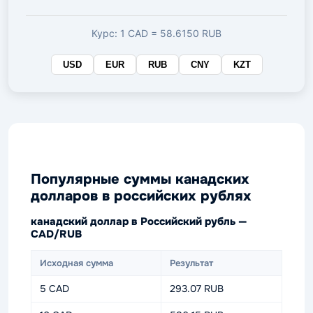
валюте
Курс: 1 CAD = 58.6150 RUB
USD
EUR
RUB
CNY
KZT
Популярные суммы канадских
долларов в российских рублях
канадский доллар в Российский рубль —
CAD/RUB
Исходная сумма
Результат
5 CAD
293.07 RUB