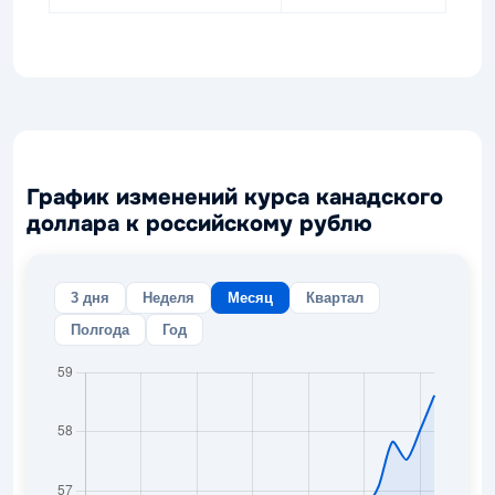
График изменений курса канадского
доллара к российскому рублю
3 дня
Неделя
Месяц
Квартал
Полгода
Год