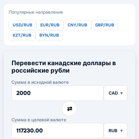
Популярные направления
USD/RUB
EUR/RUB
CNY/RUB
GBP/RUB
KZT/RUB
BYN/RUB
Перевести канадские доллары в
российские рубли
Сумма в исходной валюте
Сумма
CAD
в
исходной
валюте
⇄
Сумма в целевой валюте
Сумма
RUB
в
целевой