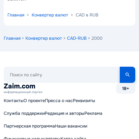
Главная
>
Конвертер валют
> CAD в RUB
Главная
>
Конвертер валют
>
CAD-RUB
> 2000
Поиск
по
сайту
Zaim.com
18+
информационный портал
Контакты
О проекте
Пресса о нас
Реквизиты
Служба поддержки
Редакция и авторы
Реклама
Партнерская программа
Наши вакансии
Финансовые калькуляторы
Карта сайта