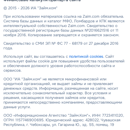
© 2015 - 2026 ИА "Займ.ком"
При использовании материалов ссылка на Zaim.com обязательна.
Система базы данных и каталог МФО, Ломбардов и КПК являются
интеллектуальной собственностью Zaim.com. Свидетельство о
государственной регистрации базы данных №2016621516 от 11
ноября 2016. Копирование запрещается и охраняется законом.
Свидетельство о СМИ ЭЛ № ФС 77 - 68179 от 27 декабря 2016
года.
Используя сайт, вы соглашаетесь с
политикой cookies
. Сайт
использует файлы cookie для повышения удобства пользователей
и обеспечения должного уровня работоспособности сайта и
сервисов.
ООО "ИА "Займ.ком" не является микрофинансовой или
кредитной организацией, не выдает займы и не привлекает
денежных средств. Информация, размещенная на сайте, носит
исключительно ознакомительный характер. Все условия и
решения, касающиеся получения займов или кредитов,
принимаются непосредственно компаниями, предоставляющими
данные услуги.
ООО «Информационное Агентство "Займ.Ком"», ИНН: 7723411020,
ОГРН: 1157746900695. Юридический адрес: 428022, Чувашская
Республика, г. Чебоксары, ул. Гагарина Ю., зд. 55, помещ. 19