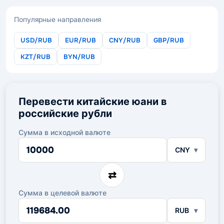
Популярные направления
USD/RUB
EUR/RUB
CNY/RUB
GBP/RUB
KZT/RUB
BYN/RUB
Перевести китайские юани в
российские рубли
Сумма в исходной валюте
Сумма
CNY
в
исходной
валюте
⇄
Сумма в целевой валюте
Сумма
RUB
в
целевой