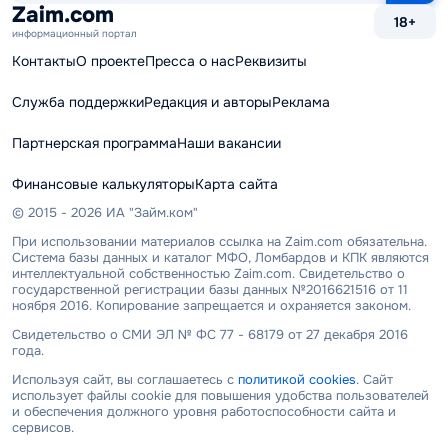
сайту
Zaim.com
18+
информационный портал
Контакты
О проекте
Пресса о нас
Реквизиты
Служба поддержки
Редакция и авторы
Реклама
Партнерская программа
Наши вакансии
Финансовые калькуляторы
Карта сайта
© 2015 - 2026 ИА "Займ.ком"
При использовании материалов ссылка на Zaim.com обязательна.
Система базы данных и каталог МФО, Ломбардов и КПК являются
интеллектуальной собственностью Zaim.com. Свидетельство о
государственной регистрации базы данных №2016621516 от 11
ноября 2016. Копирование запрещается и охраняется законом.
Свидетельство о СМИ ЭЛ № ФС 77 - 68179 от 27 декабря 2016
года.
Используя сайт, вы соглашаетесь с
политикой cookies
. Сайт
использует файлы cookie для повышения удобства пользователей
и обеспечения должного уровня работоспособности сайта и
сервисов.