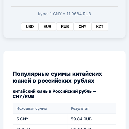
валюте
Курс: 1 CNY = 11.9684 RUB
USD
EUR
RUB
CNY
KZT
Популярные суммы китайских
юаней в российских рублях
китайский юань в Российский рубль —
CNY/RUB
Исходная сумма
Результат
5 CNY
59.84 RUB