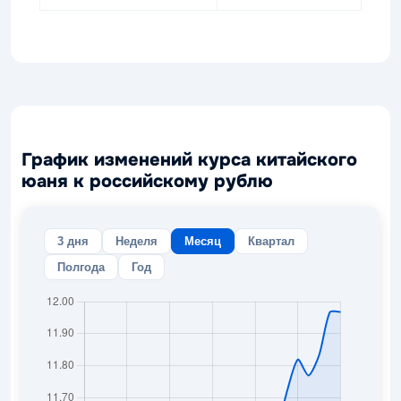
График изменений курса китайского
юаня к российскому рублю
3 дня
Неделя
Месяц
Квартал
Полгода
Год