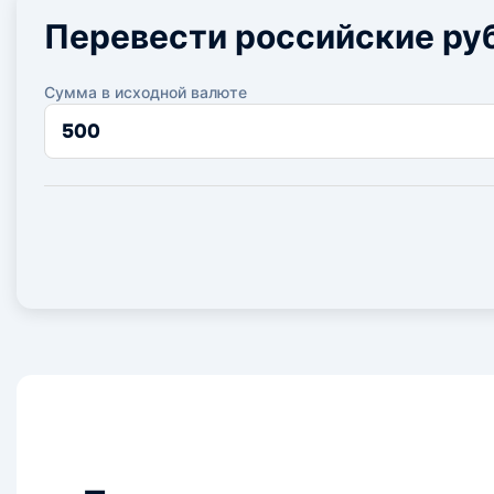
Перевести российские ру
Сумма в исходной валюте
Сумма
в
исходной
валюте