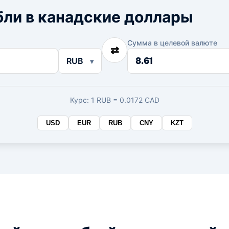
бли в канадские доллары
Сумма в целевой валюте
⇄
Сумма
RUB
в
целевой
валюте
Курс: 1 RUB = 0.0172 CAD
USD
EUR
RUB
CNY
KZT