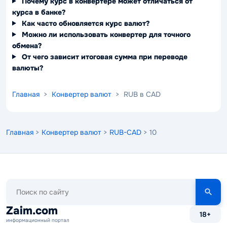
Почему курс в конвертере может отличаться от
курса в банке?
Как часто обновляется курс валют?
Можно ли использовать конвертер для точного
обмена?
От чего зависит итоговая сумма при переводе
валюты?
Главная
>
Конвертер валют
> RUB в CAD
Главная
>
Конвертер валют
>
RUB-CAD
> 10
Поиск
по
сайту
Zaim.com
18+
информационный портал