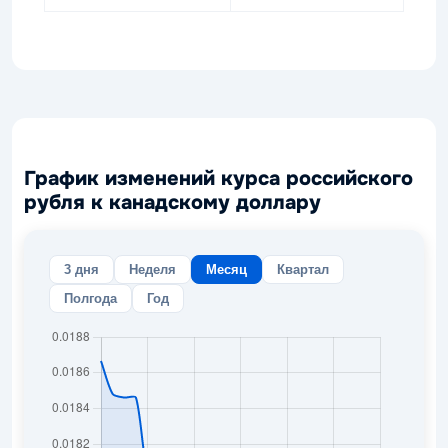
График изменений курса российского
рубля к канадскому доллару
3 дня
Неделя
Месяц
Квартал
Полгода
Год