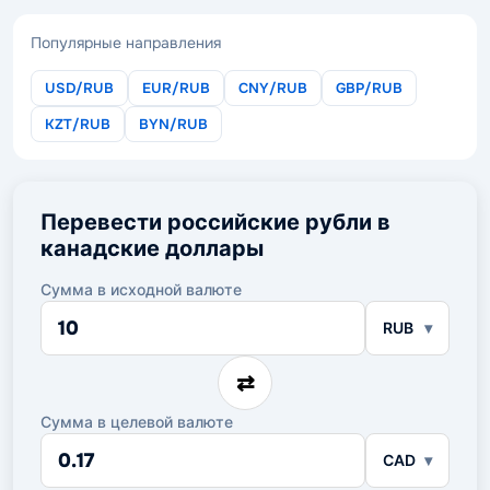
Популярные направления
USD/RUB
EUR/RUB
CNY/RUB
GBP/RUB
KZT/RUB
BYN/RUB
Перевести российские рубли в
канадские доллары
Сумма в исходной валюте
Сумма
RUB
в
исходной
валюте
⇄
Сумма в целевой валюте
Сумма
CAD
в
целевой