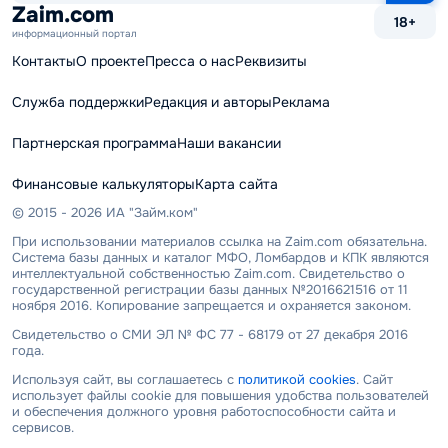
сайту
Zaim.com
18+
информационный портал
Контакты
О проекте
Пресса о нас
Реквизиты
Служба поддержки
Редакция и авторы
Реклама
Партнерская программа
Наши вакансии
Финансовые калькуляторы
Карта сайта
© 2015 - 2026 ИА "Займ.ком"
При использовании материалов ссылка на Zaim.com обязательна.
Система базы данных и каталог МФО, Ломбардов и КПК являются
интеллектуальной собственностью Zaim.com. Свидетельство о
государственной регистрации базы данных №2016621516 от 11
ноября 2016. Копирование запрещается и охраняется законом.
Свидетельство о СМИ ЭЛ № ФС 77 - 68179 от 27 декабря 2016
года.
Используя сайт, вы соглашаетесь с
политикой cookies
. Сайт
использует файлы cookie для повышения удобства пользователей
и обеспечения должного уровня работоспособности сайта и
сервисов.