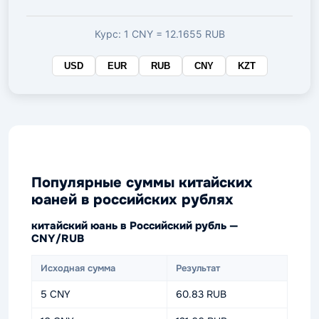
валюте
Курс: 1 CNY = 12.1655 RUB
USD
EUR
RUB
CNY
KZT
Популярные суммы китайских
юаней в российских рублях
китайский юань в Российский рубль —
CNY/RUB
Исходная сумма
Результат
5 CNY
60.83 RUB