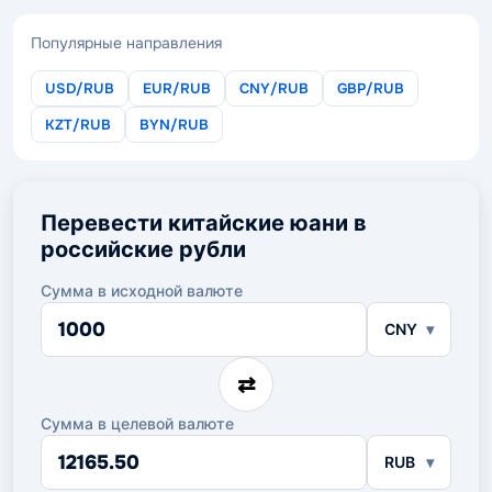
Популярные направления
USD/RUB
EUR/RUB
CNY/RUB
GBP/RUB
KZT/RUB
BYN/RUB
Перевести китайские юани в
российские рубли
Сумма в исходной валюте
Сумма
CNY
в
исходной
валюте
⇄
Сумма в целевой валюте
Сумма
RUB
в
целевой