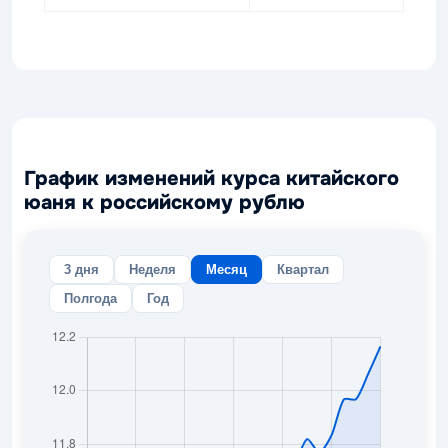
График изменений курса китайского
юаня к российскому рублю
3 дня
Неделя
Месяц
Квартал
Полгода
Год