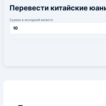
Перевести китайские юани
Сумма в исходной валюте
Сумма
в
исходной
валюте