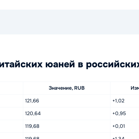
итайских юаней в российски
Значение, RUB
Из
121,66
+1,02
120,64
+0,95
119,68
+0,01
119,68
+1,34