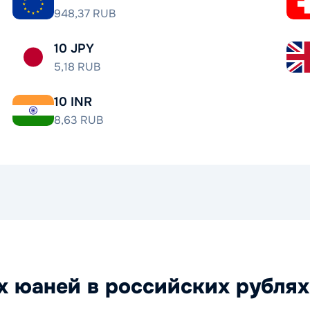
948,37 RUB
10 JPY
5,18 RUB
10 INR
8,63 RUB
х юаней в российских рублях