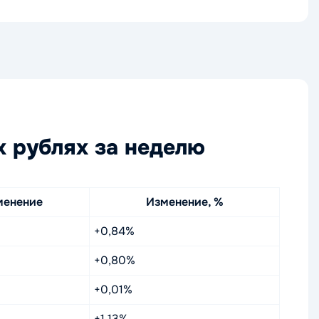
х рублях за неделю
менение
Изменение, %
+0,84%
+0,80%
+0,01%
+1,13%