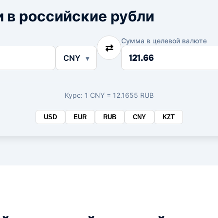
 в российские рубли
Сумма в целевой валюте
⇄
Сумма
CNY
в
целевой
валюте
Курс: 1 CNY = 12.1655 RUB
USD
EUR
RUB
CNY
KZT