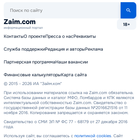
Поиск
по
сайту
Zaim.com
18+
информационный портал
Контакты
О проекте
Пресса о нас
Реквизиты
Служба поддержки
Редакция и авторы
Реклама
Партнерская программа
Наши вакансии
Финансовые калькуляторы
Карта сайта
© 2015 - 2026 ИА "Займ.ком"
При использовании материалов ссылка на Zaim.com обязательна.
Система базы данных и каталог МФО, Ломбардов и КПК являются
интеллектуальной собственностью Zaim.com. Свидетельство о
государственной регистрации базы данных №2016621516 от 11
ноября 2016. Копирование запрещается и охраняется законом.
Свидетельство о СМИ ЭЛ № ФС 77 - 68179 от 27 декабря 2016
года.
Используя сайт, вы соглашаетесь с
политикой cookies
. Сайт