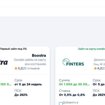
Первый займ под 0%
Займ на карту онлай
Boostra
Онлайн займы на карту
Деньги 
ИНН 6317164496
Лиц. № 
3,2
|
25 отзывов
4,2
|
2
Срок
Сумма
Срок
От 3 000 до 100 000 ₽
от 0 до 24 недель
От 1 000 до 30 000 ₽
От 5 до
ПСК
Ставка
ПСК
До 292%
От 0,5% до 0,8%
До 292
Добавить в