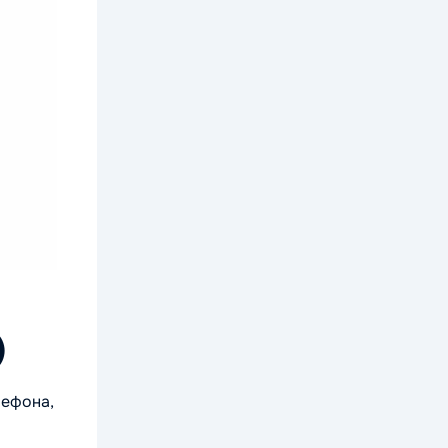
)
лефона,