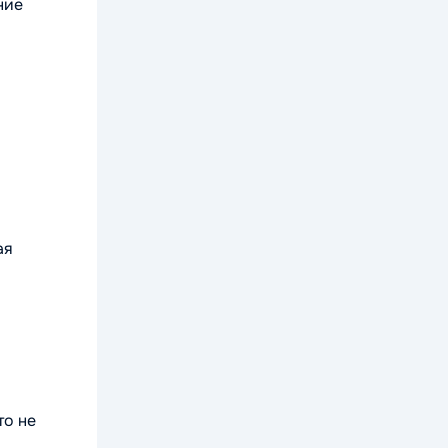
ние
ая
то не