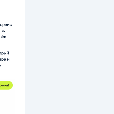
сервис
 вы
aim
торый
ера и
е