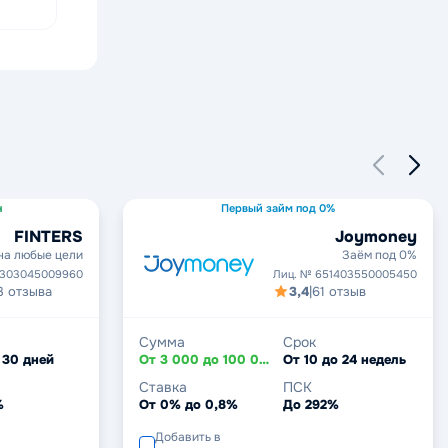
н
Первый займ под 0%
FINTERS
Joymoney
на любые цели
Заём под 0%
2303045009960
Лиц. № 651403550005450
3 отзыва
3,4
|
61 отзыв
Сумма
Срок
 30 дней
От 3 000 до 100 000 ₽
От 10 до 24 недель
Ставка
ПСК
%
От 0% до 0,8%
До 292%
Добавить в