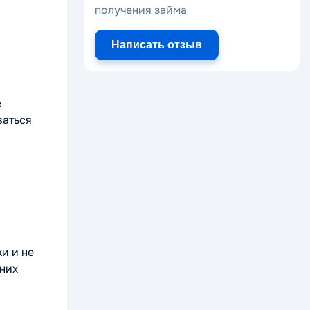
получения займа
Написать отзыв
е
ваться
и и не
 них