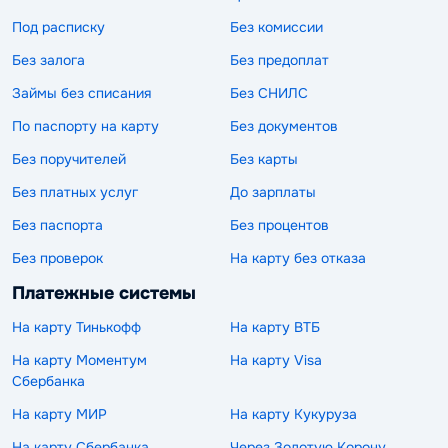
Под расписку
Без комиссии
Без залога
Без предоплат
Займы без списания
Без СНИЛС
По паспорту на карту
Без документов
Без поручителей
Без карты
Без платных услуг
До зарплаты
Без паспорта
Без процентов
Без проверок
На карту без отказа
Платежные системы
На карту Тинькофф
На карту ВТБ
На карту Моментум
На карту Visa
Сбербанка
На карту МИР
На карту Кукуруза
На карту Сбербанка
Через Золотую Корону