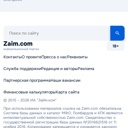
Поиск
по
сайту
Zaim.com
18+
информационный портал
Контакты
О проекте
Пресса о нас
Реквизиты
Служба поддержки
Редакция и авторы
Реклама
Партнерская программа
Наши вакансии
Финансовые калькуляторы
Карта сайта
© 2015 - 2026 ИА "Займ.ком"
При использовании материалов ссылка на Zaim.com обязательна.
Система базы данных и каталог МФО, Ломбардов и КПК являются
интеллектуальной собственностью Zaim.com. Свидетельство о
государственной регистрации базы данных №2016621516 от 11
ноября 2016. Копирование запрещается и охраняется законом.