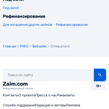
Под залог
Рефинансирование
Для погашения других займов
Рефинансирование
Главная
>
МФО
>
Вебзайм
> Отписаться
Поиск
по
сайту
Zaim.com
18+
информационный портал
Контакты
О проекте
Пресса о нас
Реквизиты
Служба поддержки
Редакция и авторы
Реклама