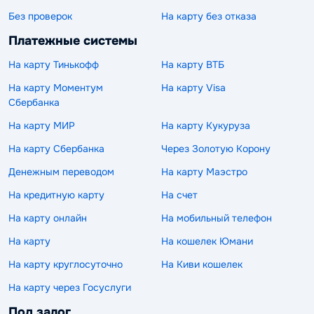
Без проверок
На карту без отказа
Платежные системы
На карту Тинькофф
На карту ВТБ
На карту Моментум
На карту Visa
Сбербанка
На карту МИР
На карту Кукуруза
На карту Сбербанка
Через Золотую Корону
Денежным переводом
На карту Маэстро
На кредитную карту
На счет
На карту онлайн
На мобильный телефон
На карту
На кошелек Юмани
На карту круглосуточно
На Киви кошелек
На карту через Госуслуги
Под залог