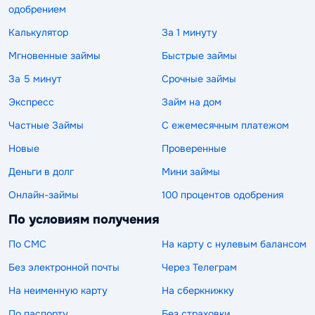
одобрением
Калькулятор
За 1 минуту
Мгновенные займы
Быстрые займы
За 5 минут
Срочные займы
Экспресс
Займ на дом
Частные Займы
С ежемесячным платежом
Новые
Проверенные
Деньги в долг
Мини займы
Онлайн-займы
100 процентов одобрения
По условиям получения
По СМС
На карту с нулевым балансом
Без электронной почты
Через Телеграм
На неименную карту
На сберкнижку
По паспорту
Без страховки