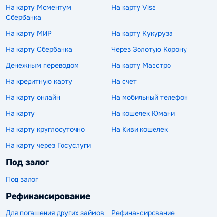
На карту Моментум
На карту Visa
Сбербанка
На карту МИР
На карту Кукуруза
На карту Сбербанка
Через Золотую Корону
Денежным переводом
На карту Маэстро
На кредитную карту
На счет
На карту онлайн
На мобильный телефон
На карту
На кошелек Юмани
На карту круглосуточно
На Киви кошелек
На карту через Госуслуги
Под залог
Под залог
Рефинансирование
Для погашения других займов
Рефинансирование