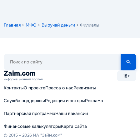
Главная
>
МФО
>
Выручай деньги
> Филиалы
Поиск
по
сайту
Zaim.com
18+
информационный портал
Контакты
О проекте
Пресса о нас
Реквизиты
Служба поддержки
Редакция и авторы
Реклама
Партнерская программа
Наши вакансии
Финансовые калькуляторы
Карта сайта
© 2015 - 2026 ИА "Займ.ком"