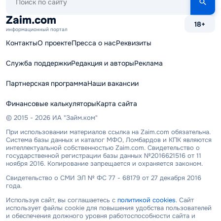
по
сайту
Zaim.com
18+
информационный портал
Контакты
О проекте
Пресса о нас
Реквизиты
Служба поддержки
Редакция и авторы
Реклама
Партнерская программа
Наши вакансии
Финансовые калькуляторы
Карта сайта
© 2015 - 2026 ИА "Займ.ком"
При использовании материалов ссылка на Zaim.com обязательна.
Система базы данных и каталог МФО, Ломбардов и КПК являются
интеллектуальной собственностью Zaim.com. Свидетельство о
государственной регистрации базы данных №2016621516 от 11
ноября 2016. Копирование запрещается и охраняется законом.
Свидетельство о СМИ ЭЛ № ФС 77 - 68179 от 27 декабря 2016
года.
Используя сайт, вы соглашаетесь с
политикой cookies
. Сайт
использует файлы cookie для повышения удобства пользователей
и обеспечения должного уровня работоспособности сайта и