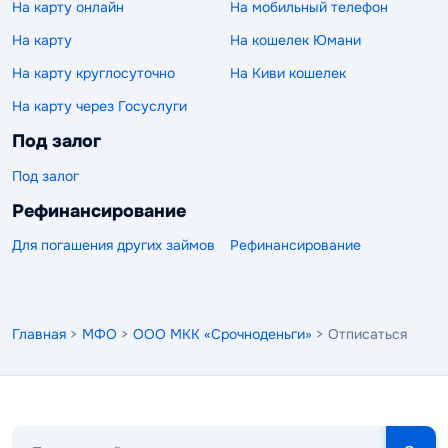
На карту онлайн
На мобильный телефон
На карту
На кошелек Юмани
На карту круглосуточно
На Киви кошелек
На карту через Госуслуги
Под залог
Под залог
Рефинансирование
Для погашения других займов
Рефинансирование
Главная
>
МФО
>
ООО МКК «Срочноденьги»
> Отписаться
Поиск