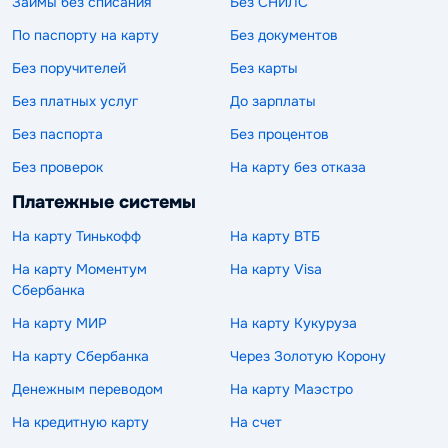
Займы без списания
Без СНИЛС
По паспорту на карту
Без документов
Без поручителей
Без карты
Без платных услуг
До зарплаты
Без паспорта
Без процентов
Без проверок
На карту без отказа
Платежные системы
На карту Тинькофф
На карту ВТБ
На карту Моментум
На карту Visa
Сбербанка
На карту МИР
На карту Кукуруза
На карту Сбербанка
Через Золотую Корону
Денежным переводом
На карту Маэстро
На кредитную карту
На счет