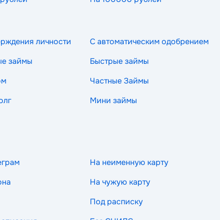
ерждения личности
С автоматическим одобрением
ые займы
Быстрые займы
ом
Частные Займы
олг
Мини займы
еграм
На неименную карту
она
На чужую карту
Под расписку