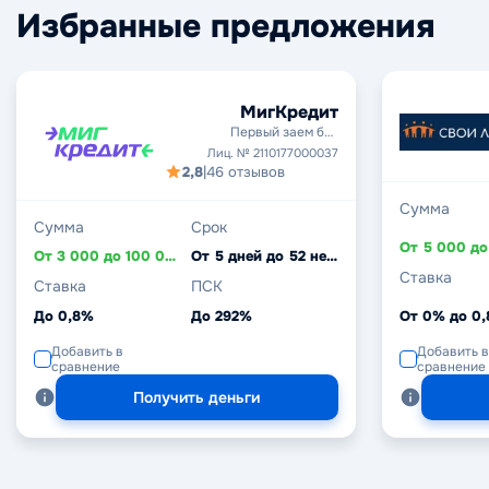
Избранные предложения
МигКредит
Первый заем без
процентов
Лиц. № 2110177000037
2,8
|
46 отзывов
Сумма
Сумма
Срок
От 3 000 до 100 000 ₽
От 5 дней до 52 недель
Ставка
Ставка
ПСК
До 0,8%
До 292%
От 0% до 0
Добавить в
Добавить в
сравнение
сравнение
Получить деньги