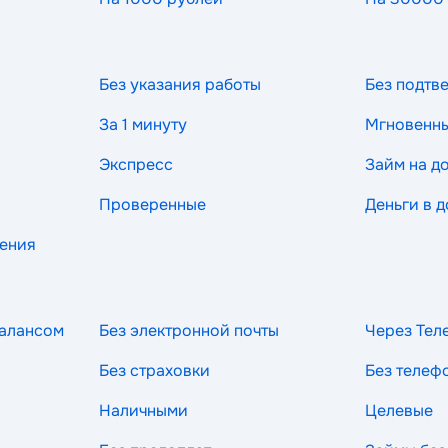
Без указания работы
Без подтв
За 1 минуту
Мгновенн
Экспресс
Займ на д
Проверенные
Деньги в д
рения
балансом
Без электронной почты
Через Тел
Без страховки
Без телеф
Наличными
Целевые