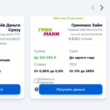
Заём под 0% для всех!
йв Деньги
Гринмани Займ
Сразу
Первый заём бесплатно
под залог ПТС
Лиц. № 1903045009345
3,1
|
23 отзыва
1603760008057
ывов
Сумма
Срок
До 100 000 ₽
До одного года
есяцев
Ставка
ПСК
%
От 0,68% до 0,8%
От 0% до 249%
Добавить в
сравнение
ги
Получить деньги