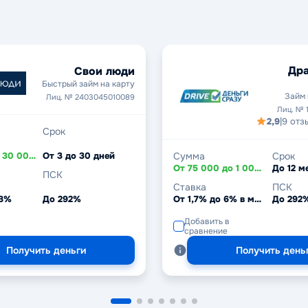
Дра
Свои люди
Быстрый займ на карту
Займ 
Лиц. № 2403045010089
Лиц. № 
2,9
|
9 отз
Срок
От 5 000 до 30 000 ₽
От 3 до 30 дней
Сумма
Срок
От 75 000 до 1 000 000 ₽
До 12 м
ПСК
Ставка
ПСК
,8%
До 292%
От 1,7% до 6% в месяц
До 292
Добавить в
сравнение
Получить деньги
Получить день