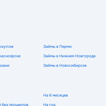
ркутске
Займы в Перми
расноярске
Займы в Нижнем Новгороде
азани
Займы в Новосибирске
На 6 месяцев
й без процентов
На год