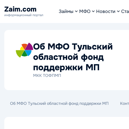
Zaim.com
Займы
МФО
Новости
Ста
информационный портал
Об МФО Тульский
областной фонд
поддержки МП
МКК ТОФПМП
Об МФО Тульский областной фонд поддержки МП
Кон