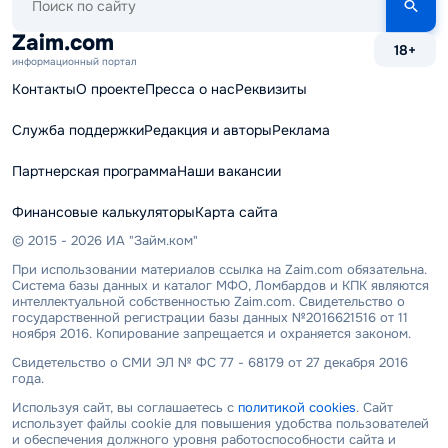
по
сайту
Zaim.com
18+
информационный портал
Контакты
О проекте
Пресса о нас
Реквизиты
Служба поддержки
Редакция и авторы
Реклама
Партнерская программа
Наши вакансии
Финансовые калькуляторы
Карта сайта
© 2015 - 2026 ИА "Займ.ком"
При использовании материалов ссылка на Zaim.com обязательна.
Система базы данных и каталог МФО, Ломбардов и КПК являются
интеллектуальной собственностью Zaim.com. Свидетельство о
государственной регистрации базы данных №2016621516 от 11
ноября 2016. Копирование запрещается и охраняется законом.
Свидетельство о СМИ ЭЛ № ФС 77 - 68179 от 27 декабря 2016
года.
Используя сайт, вы соглашаетесь с
политикой cookies
. Сайт
использует файлы cookie для повышения удобства пользователей
и обеспечения должного уровня работоспособности сайта и