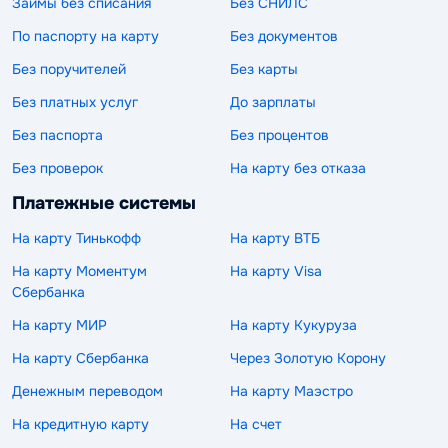
Займы без списания
Без СНИЛС
По паспорту на карту
Без документов
Без поручителей
Без карты
Без платных услуг
До зарплаты
Без паспорта
Без процентов
Без проверок
На карту без отказа
Платежные системы
На карту Тинькофф
На карту ВТБ
На карту Моментум
На карту Visa
Сбербанка
На карту МИР
На карту Кукуруза
На карту Сбербанка
Через Золотую Корону
Денежным переводом
На карту Маэстро
На кредитную карту
На счет