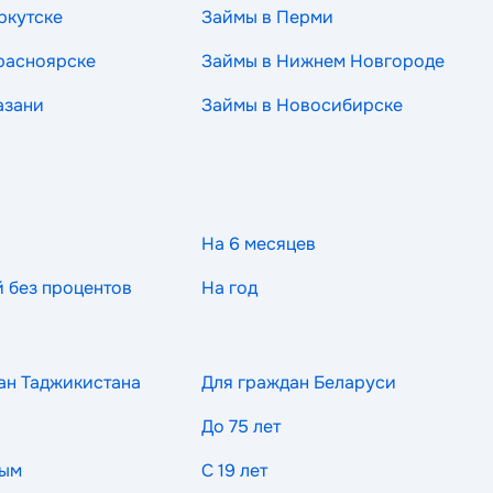
ркутске
Займы в Перми
расноярске
Займы в Нижнем Новгороде
азани
Займы в Новосибирске
На 6 месяцев
й без процентов
На год
ан Таджикистана
Для граждан Беларуси
До 75 лет
ным
С 19 лет