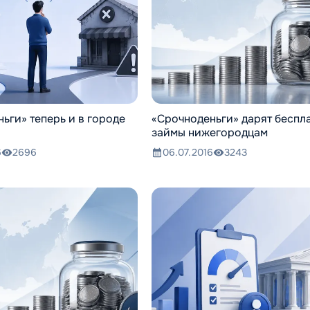
ьги» теперь и в городе
«Срочноденьги» дарят беспл
займы нижегородцам
6
2696
06.07.2016
3243