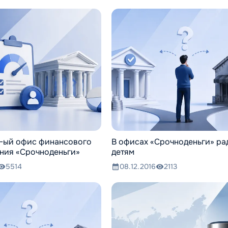
0-ый офис финансового
В офисах «Срочноденьги» ра
ния «Срочноденьги»
детям
5514
08.12.2016
2113