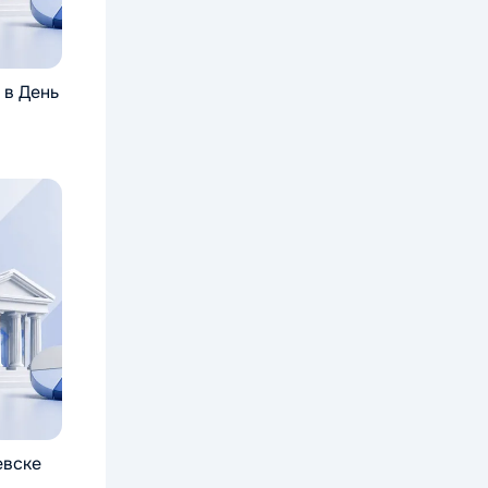
 в День
евске