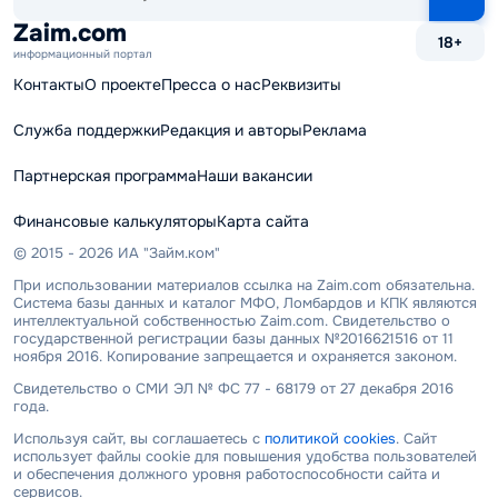
сайту
Zaim.com
18+
информационный портал
Контакты
О проекте
Пресса о нас
Реквизиты
Служба поддержки
Редакция и авторы
Реклама
Партнерская программа
Наши вакансии
Финансовые калькуляторы
Карта сайта
© 2015 - 2026 ИА "Займ.ком"
При использовании материалов ссылка на Zaim.com обязательна.
Система базы данных и каталог МФО, Ломбардов и КПК являются
интеллектуальной собственностью Zaim.com. Свидетельство о
государственной регистрации базы данных №2016621516 от 11
ноября 2016. Копирование запрещается и охраняется законом.
Свидетельство о СМИ ЭЛ № ФС 77 - 68179 от 27 декабря 2016
года.
Используя сайт, вы соглашаетесь с
политикой cookies
. Сайт
использует файлы cookie для повышения удобства пользователей
и обеспечения должного уровня работоспособности сайта и
сервисов.