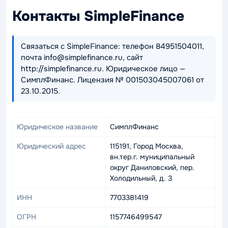
Контакты SimpleFinance
Связаться с SimpleFinance: телефон 84951504011,
почта info@simplefinance.ru, сайт
http://simplefinance.ru. Юридическое лицо —
СимплФинанс. Лицензия № 001503045007061 от
23.10.2015.
Юридическое название
СимплФинанс
Юридический адрес
115191, Город Москва,
вн.тер.г. муниципальный
округ Даниловский, пер.
Холодильный, д. 3
ИНН
7703381419
ОГРН
1157746499547