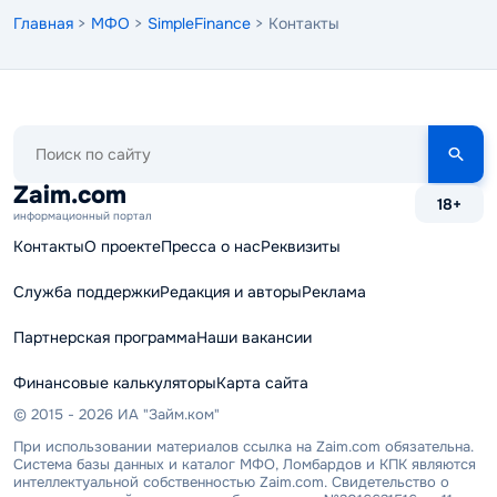
Главная
>
МФО
>
SimpleFinance
> Контакты
Поиск
по
сайту
Zaim.com
18+
информационный портал
Контакты
О проекте
Пресса о нас
Реквизиты
Служба поддержки
Редакция и авторы
Реклама
Партнерская программа
Наши вакансии
Финансовые калькуляторы
Карта сайта
© 2015 - 2026 ИА "Займ.ком"
При использовании материалов ссылка на Zaim.com обязательна.
Система базы данных и каталог МФО, Ломбардов и КПК являются
интеллектуальной собственностью Zaim.com. Свидетельство о