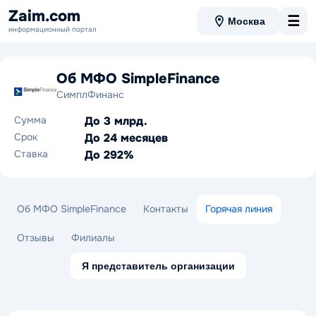
Zaim.com
☰
Москва
информационный портал
Об МФО SimpleFinance
СимплФинанс
Сумма
До 3 млрд.
Срок
До 24 месяцев
Ставка
До 292%
Об МФО SimpleFinance
Контакты
Горячая линия
Отзывы
Филиалы
Я представитель организации