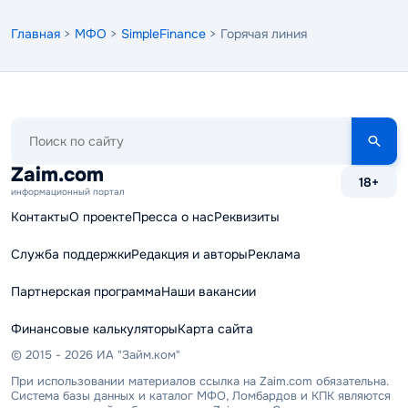
Главная
>
МФО
>
SimpleFinance
> Горячая линия
Поиск
по
сайту
Zaim.com
18+
информационный портал
Контакты
О проекте
Пресса о нас
Реквизиты
Служба поддержки
Редакция и авторы
Реклама
Партнерская программа
Наши вакансии
Финансовые калькуляторы
Карта сайта
© 2015 - 2026 ИА "Займ.ком"
При использовании материалов ссылка на Zaim.com обязательна.
Система базы данных и каталог МФО, Ломбардов и КПК являются