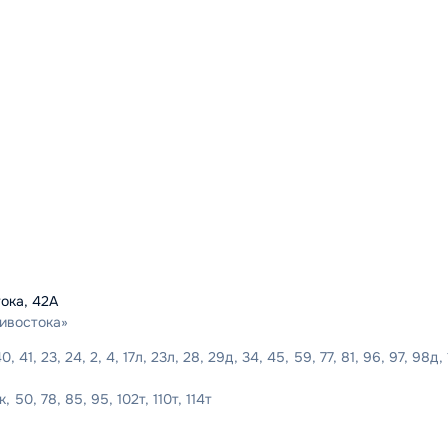
ока, 42А
ивостока»
40, 41, 23, 24, 2, 4, 17л, 23л, 28, 29д, 34, 45, 59, 77, 81, 96, 97, 98д,
 50, 78, 85, 95, 102т, 110т, 114т
.