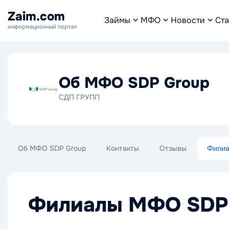
Zaim.com
Займы
МФО
Новости
Ста
информационный портал
Об МФО SDP Group
СДП ГРУПП
Об МФО SDP Group
Контакты
Отзывы
Фили
Филиалы МФО SDP