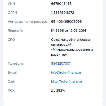
ИНН
6679043453
ОГРН
1136679018772
Номер записи в реестре
651403465005095
Лицензия
№ 3696 от 12.05.2014
СРО
Союз микрофинансовых
организаций
«Микрофинансирование и
развитие»
Телефоны
83432070011
E-mail
info@rcfo-finans.ru
Сайт
http://rcfo-finans.ru
ПСК
До 292%