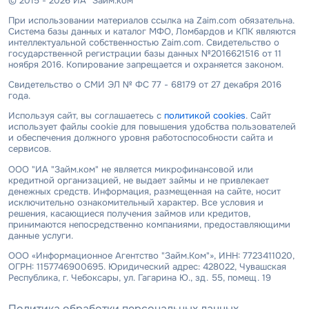
© 2015 - 2026 ИА "Займ.ком"
При использовании материалов ссылка на Zaim.com обязательна.
Система базы данных и каталог МФО, Ломбардов и КПК являются
интеллектуальной собственностью Zaim.com. Свидетельство о
государственной регистрации базы данных №2016621516 от 11
ноября 2016. Копирование запрещается и охраняется законом.
Свидетельство о СМИ ЭЛ № ФС 77 - 68179 от 27 декабря 2016
года.
Используя сайт, вы соглашаетесь с
политикой cookies
. Сайт
использует файлы cookie для повышения удобства пользователей
и обеспечения должного уровня работоспособности сайта и
сервисов.
ООО "ИА "Займ.ком" не является микрофинансовой или
кредитной организацией, не выдает займы и не привлекает
денежных средств. Информация, размещенная на сайте, носит
исключительно ознакомительный характер. Все условия и
решения, касающиеся получения займов или кредитов,
принимаются непосредственно компаниями, предоставляющими
данные услуги.
ООО «Информационное Агентство "Займ.Ком"», ИНН: 7723411020,
ОГРН: 1157746900695. Юридический адрес: 428022, Чувашская
Республика, г. Чебоксары, ул. Гагарина Ю., зд. 55, помещ. 19
Политика обработки персональных данных