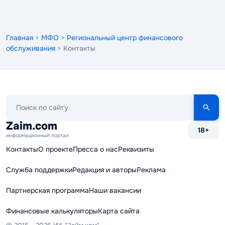
Главная
>
МФО
>
Региональный центр финансового
обслуживания
> Контакты
Поиск
по
сайту
Zaim.com
18+
информационный портал
Контакты
О проекте
Пресса о нас
Реквизиты
Служба поддержки
Редакция и авторы
Реклама
Партнерская программа
Наши вакансии
Финансовые калькуляторы
Карта сайта